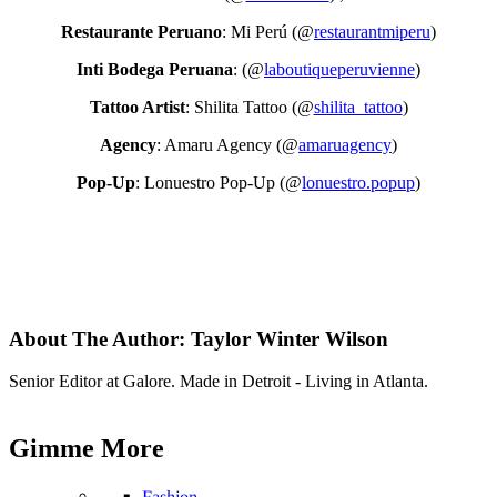
Restaurante Peruano
: Mi Perú (@
restaurantmiperu
)
Inti Bodega Peruana
: (@
laboutiqueperuvienne
)
Tattoo Artist
: Shilita Tattoo (@
shilita_tattoo
)
Agency
: Amaru Agency (@
amaruagency
)
Pop-Up
: Lonuestro Pop-Up (@
lonuestro.popup
)
About The Author:
Taylor Winter Wilson
Senior Editor at Galore. Made in Detroit - Living in Atlanta.
Gimme
More
Fashion