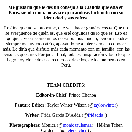
Me gustaría que le des un consejo a la Claudia que está en
París, siendo niña, todavía explorándose, luchando con su
identidad y sus raíces.
Le diría que no se preocupe, que va a hacer grandes cosas. Que no
se avergüence de quién es, que esté orgullosa de lo que es. Eso es
algo que a veces como niños no valoramos mucho, pero mis padres
siempre me tuvieron atrás, apoyándome a interesarme, a conocer
más. Le diría que disfrute más cada momento con mi familia, con las
personas que amo. Porque al final, toda esa inspiración y todo lo que
hago hoy viene de esos recuerdos, de ellos, de los momentos en
Perú.
TEAM CREDITS
:
Editor-in-Chief
: Prince Chenoa
Feature Editor
: Taylor Winter Wilson (@
taylorwinter
)
Writer
: Frida Garcia D’Adda (@
fridadda_
)
Photographers
: Monica (@
monicazulemaa
) , Hélène Tchen
Cardenas (@
helenetchen
) ,