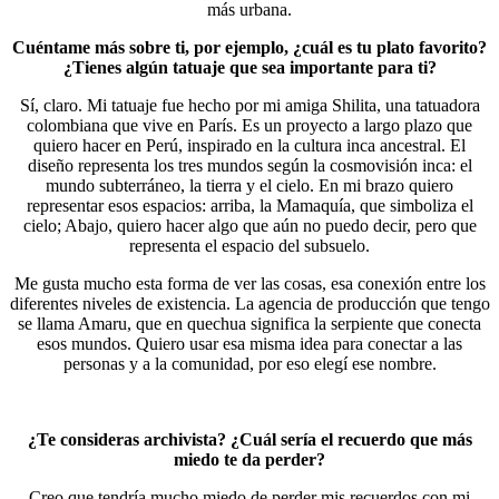
más urbana.
Cuéntame más sobre ti, por ejemplo, ¿cuál es tu plato favorito?
¿Tienes algún tatuaje que sea importante para ti?
Sí, claro. Mi tatuaje fue hecho por mi amiga Shilita, una tatuadora
colombiana que vive en París. Es un proyecto a largo plazo que
quiero hacer en Perú, inspirado en la cultura inca ancestral. El
diseño representa los tres mundos según la cosmovisión inca: el
mundo subterráneo, la tierra y el cielo. En mi brazo quiero
representar esos espacios: arriba, la Mamaquía, que simboliza el
cielo; Abajo, quiero hacer algo que aún no puedo decir, pero que
representa el espacio del subsuelo.
Me gusta mucho esta forma de ver las cosas, esa conexión entre los
diferentes niveles de existencia. La agencia de producción que tengo
se llama Amaru, que en quechua significa la serpiente que conecta
esos mundos. Quiero usar esa misma idea para conectar a las
personas y a la comunidad, por eso elegí ese nombre.
¿Te consideras archivista? ¿Cuál sería el recuerdo que más
miedo te da perder?
Creo que tendría mucho miedo de perder mis recuerdos con mi