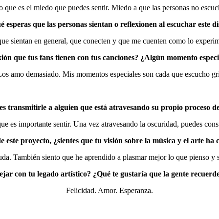
o que es el miedo que puedes sentir. Miedo a que las personas no escuc
 esperas que las personas sientan o reflexionen al escuchar este d
ue sientan en general, que conecten y que me cuenten como lo experi
ión que tus fans tienen con tus canciones? ¿Algún momento espec
Los amo demasiado. Mis momentos especiales son cada que escucho grita
 transmitirle a alguien que está atravesando su propio proceso d
ue es importante sentir. Una vez atravesando la oscuridad, puedes const
 este proyecto, ¿sientes que tu visión sobre la música y el arte h
uda. También siento que he aprendido a plasmar mejor lo que pienso y s
jar con tu legado artístico? ¿Qué te gustaría que la gente recuerd
Felicidad. Amor. Esperanza.