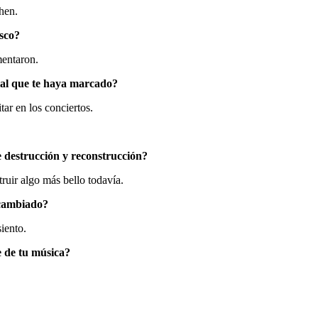
hen.
isco?
mentaron.
ial que te haya marcado?
r en los conciertos.
e destrucción y reconstrucción?
ruir algo más bello todavía.
a cambiado?
iento.
e de tu música?