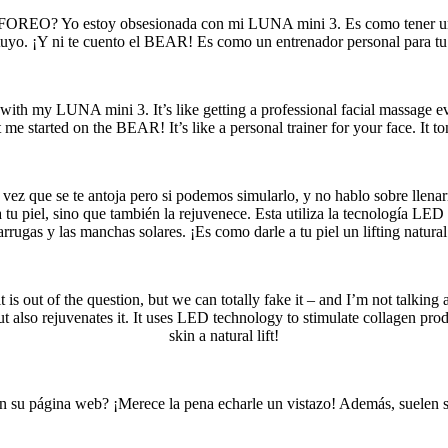
s FOREO? Yo estoy obsesionada con mi LUNA mini 3. Es como tener un ma
 tuyo. ¡Y ni te cuento el BEAR! Es como un entrenador personal para tu r
with my LUNA mini 3. It’s like getting a professional facial massage ever
 me started on the BEAR! It’s like a personal trainer for your face. It t
 vez que se te antoja pero si podemos simularlo, y no hablo sobre llen
u piel, sino que también la rejuvenece. Esta utiliza la tecnología LED 
arrugas y las manchas solares. ¡Es como darle a tu piel un lifting natural
e it is out of the question, but we can totally fake it – and I’m not talk
also rejuvenates it. It uses LED technology to stimulate collagen produ
skin a natural lift!
en su página web? ¡Merece la pena echarle un vistazo! Además, suelen sa