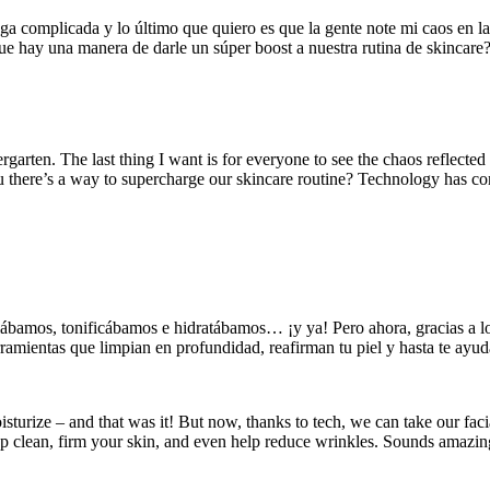
a complicada y lo último que quiero es que la gente note mi caos en la
a que hay una manera de darle un súper boost a nuestra rutina de skincare
rgarten. The last thing I want is for everyone to see the chaos reflected 
ou there’s a way to supercharge our skincare routine? Technology has co
piábamos, tonificábamos e hidratábamos… ¡y ya! Pero ahora, gracias a lo
ramientas que limpian en profundidad, reafirman tu piel y hasta te ayud
isturize – and that was it! But now, thanks to tech, we can take our fac
ep clean, firm your skin, and even help reduce wrinkles. Sounds amazing