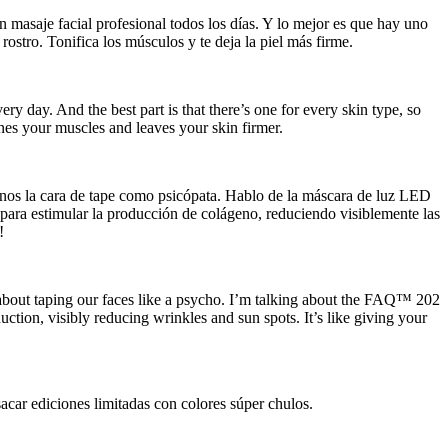
saje facial profesional todos los días. Y lo mejor es que hay uno
ostro. Tonifica los músculos y te deja la piel más firme.
y day. And the best part is that there’s one for every skin type, so
ones your muscles and leaves your skin firmer.
arnos la cara de tape como psicópata. Hablo de la máscara de luz LED
para estimular la producción de colágeno, reduciendo visiblemente las
!
ing about taping our faces like a psycho. I’m talking about the FAQ™ 202
ction, visibly reducing wrinkles and sun spots. It’s like giving your
car ediciones limitadas con colores súper chulos.