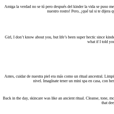
Amiga la verdad no se tú pero después del kinder la vida se puso meg
nuestro rostro! Pero, ¿qué tal si te dijer
Girl, I don’t know about you, but life’s been super hectic since kinde
what if I told y
Antes, cuidar de nuestra piel era más como un ritual ancestral. Lim
nivel. Imagínate tener un mini spa en casa, con her
Back in the day, skincare was like an ancient ritual. Cleanse, tone, mo
that de